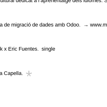
ultural dedicat a l’aprenentatge dels idiomes. 
a de migració de dades amb Odoo. → www.m
rk x Eric Fuentes. single
ia Capella. 𓇼