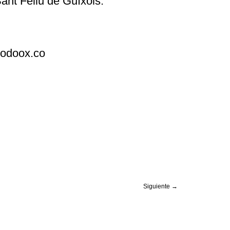
Sant Feliu de Guíxols.
odoox.co
Siguiente
→